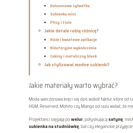
Kolumnowa sylwetka
Sukienka mini
Plisy i tiule
Jakie detale robią różnicę?
Róże i kwiatowe aplikacje
Biżuteryjne wykończenia
Cekiny i metaliczny blask
Jak stylizować modne sukienki?
Jakie materiały warto wybrać?
Moda wieczorowa kręci się dziś wokół faktur, które od r
H&M, Reserved, Mohito czy Mango od razu widać, że mię
Projektanci sięgają po
welur
, połyskującą
satynę
, mis
sukienka na studniówkę
, bal czy eleganckie przyjęcie