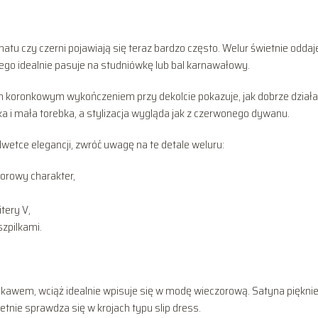
anatu czy czerni pojawiają się teraz bardzo często. Welur świetnie oddaj
atego idealnie pasuje na studniówkę lub bal karnawałowy.
ym koronkowym wykończeniem przy dekolcie pokazuje, jak dobrze działa
a i mała torebka, a stylizacja wygląda jak z czerwonego dywanu.
lwetce elegancji, zwróć uwagę na te detale weluru:
zorowy charakter,
itery V,
zpilkami.
ękawem, wciąż idealnie wpisuje się w modę wieczorową. Satyna piękni
ietnie sprawdza się w krojach typu slip dress.