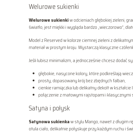
Welurowe sukienki
Welurowe sukienki
w odcieniach głębokiej zieleni, gr
światło, jest miękki i wygląda bardzo „wieczorowo”, dl
Model z Reserved w kolorze ciemnej zieleni z delikatn
materiał w prostym kroju. Wystarczą klasyczne czółenk
Jeśli lubisz minimalizm, a jednocześnie chcesz dodać sy
głębokie, nasycone kolory, które podkreślają wiec
prosty, dopasowany krój bez zbędnych falban,
cienkie ramiączka lub delikatny dekolt w kształcie l
połączenie z matowymi rajstopami i klasycznymi s
Satyna i połysk
Satynowa sukienka
w stylu Mango, nawet z długim r
otula ciało, delikatnie połyskuje przy każdym ruchu i św