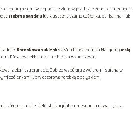
, chłodny róż czy szampańskie złoto wyglądają elegancko, a jednocze
dodać
srebrne sandały
lub klasyczne czarne czółenka, bo tkanina i tak
tal look.
Koronkowa sukienka
z Mohito przypomina klasyczną
małą
iemi. Efekt jest lekko retro, ale bardzo współczesny.
lkowej zieleni czy granacie. Dobrze współgra z welurem i satyną w
owymi czółenkami lub wieczorową torebką z połyskiem.
i czółenkami daje efekt stylizacji jak z czerwonego dywanu, bez