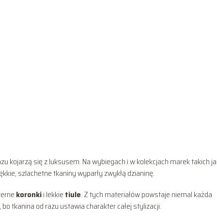
azu kojarzą się z luksusem. Na wybiegach i w kolekcjach marek takich ja
kkie, szlachetne tkaniny wyparły zwykłą dzianinę.
terne
koronki
i lekkie
tiule
. Z tych materiałów powstaje niemal każda
, bo tkanina od razu ustawia charakter całej stylizacji.