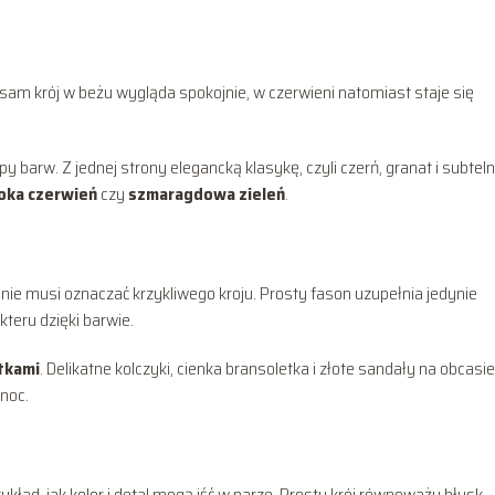
n sam krój w beżu wygląda spokojnie, w czerwieni natomiast staje się
barw. Z jednej strony elegancką klasykę, czyli czerń, granat i subtel
oka czerwień
czy
szmaragdowa zieleń
.
nie musi oznaczać krzykliwego kroju. Prosty fason uzupełnia jedynie
teru dzięki barwie.
tkami
. Delikatne kolczyki, cienka bransoletka i złote sandały na obcasie
noc.
ykład, jak kolor i detal mogą iść w parze. Prosty krój równoważy błysk