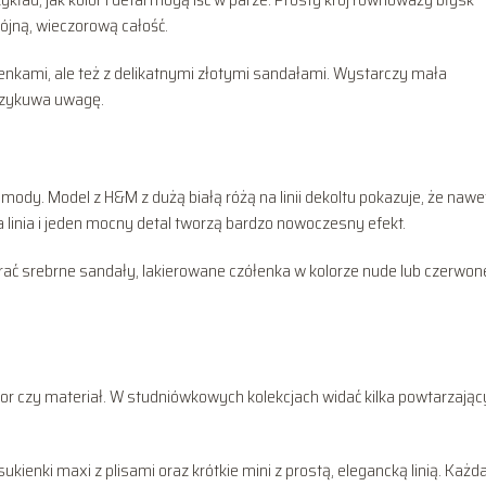
ójną, wieczorową całość.
enkami, ale też z delikatnymi złotymi sandałami. Wystarczy mała
przykuwa uwagę.
mody. Model z H&M z dużą białą różą na linii dekoltu pokazuje, że nawe
 linia i jeden mocny detal tworzą bardzo nowoczesny efekt.
ać srebrne sandały, lakierowane czółenka w kolorze nude lub czerwon
lor czy materiał. W studniówkowych kolekcjach widać kilka powtarzają
 sukienki maxi z plisami oraz krótkie mini z prostą, elegancką linią. Każd