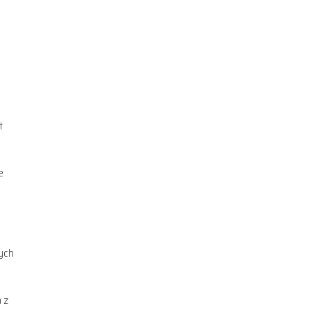
t
e
cych
a z