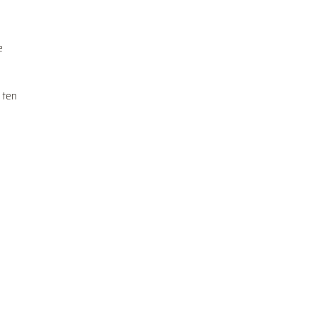
e
 ten
e