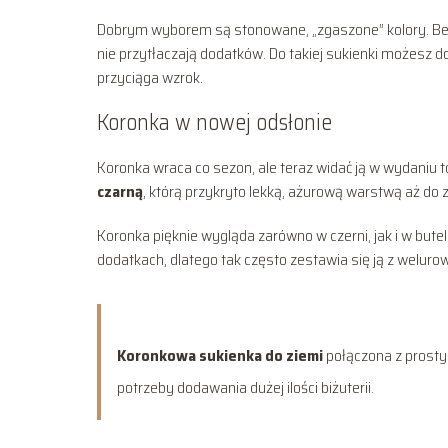
Dobrym wyborem są stonowane, „zgaszone” kolory. Beż
nie przytłaczają dodatków. Do takiej sukienki możesz 
przyciąga wzrok.
Koronka w nowej odsłonie
Koronka wraca co sezon, ale teraz widać ją w wydaniu to
czarną
, którą przykryto lekką, ażurową warstwą aż do z
Koronka pięknie wygląda zarówno w czerni, jak i w bute
dodatkach, dlatego tak często zestawia się ją z welur
Koronkowa sukienka do ziemi
połączona z prostym
potrzeby dodawania dużej ilości biżuterii.