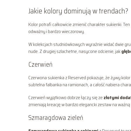
Jakie kolory dominują w trendach?
Kolor potrafi całkowicie zmienić charakter sukienki. Te
odważny i bardzo wieczorowy.
W kolekcjach studniówkowych wyraźnie widać dwie grupy 
nude. Z drugiej szlachetne, nasycone odcienie, jak
głęb
Czerwień
Czerwona sukienka z Reserved pokazuje, że żywy kolor 
subtelna falbanka na ramionach, a całość nabiera charak
Czerwień wyjątkowo dobrze łączy się ze
złotymi doda
zmieniają kreację w bardzo elegancki zestaw na ważną 
Szmaragdowa zieleń
Szmaragdowa sukienka z cekinami
z Reserved to prz