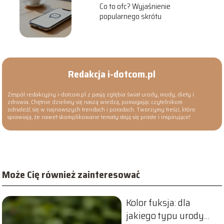
Co to ofc? Wyjaśnienie
popularnego skrótu
Redakcja i-dotcom.pl
Zespół redakcyjny i-dotcom.pl z pasją zgłębia świat urody, mody, diety i
zdrowia. Chętnie dzielimy się naszą wiedzą, pomagając czytelnikom
odnaleźć się w najnowszych trendach i poradach. Tworzymy treści, które
sprawiają, że nawet skomplikowane tematy stają się proste i inspirujące!
Może Cię również zainteresować
Kolor fuksja: dla
jakiego typu urody