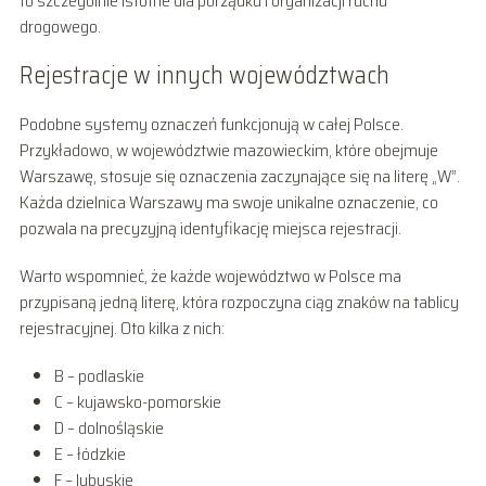
to szczególnie istotne dla porządku i organizacji ruchu
drogowego.
Rejestracje w innych województwach
Podobne systemy oznaczeń funkcjonują w całej Polsce.
Przykładowo, w województwie mazowieckim, które obejmuje
Warszawę, stosuje się oznaczenia zaczynające się na literę „W”.
Każda dzielnica Warszawy ma swoje unikalne oznaczenie, co
pozwala na precyzyjną identyfikację miejsca rejestracji.
Warto wspomnieć, że każde województwo w Polsce ma
przypisaną jedną literę, która rozpoczyna ciąg znaków na tablicy
rejestracyjnej. Oto kilka z nich:
B – podlaskie
C – kujawsko-pomorskie
D – dolnośląskie
E – łódzkie
F – lubuskie