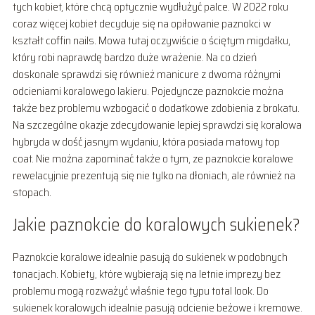
tych kobiet, które chcą optycznie wydłużyć palce. W 2022 roku
coraz więcej kobiet decyduje się na opiłowanie paznokci w
kształt coffin nails. Mowa tutaj oczywiście o ściętym migdałku,
który robi naprawdę bardzo duże wrażenie. Na co dzień
doskonale sprawdzi się również manicure z dwoma różnymi
odcieniami koralowego lakieru. Pojedyncze paznokcie można
także bez problemu wzbogacić o dodatkowe zdobienia z brokatu.
Na szczególne okazje zdecydowanie lepiej sprawdzi się koralowa
hybryda w dość jasnym wydaniu, która posiada matowy top
coat. Nie można zapominać także o tym, ze paznokcie koralowe
rewelacyjnie prezentują się nie tylko na dłoniach, ale również na
stopach.
Jakie paznokcie do koralowych sukienek?
Paznokcie koralowe idealnie pasują do sukienek w podobnych
tonacjach. Kobiety, które wybierają się na letnie imprezy bez
problemu mogą rozważyć właśnie tego typu total look. Do
sukienek koralowych idealnie pasują odcienie beżowe i kremowe.