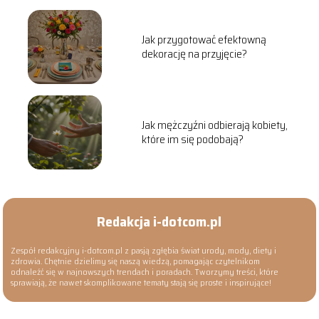
Jak przygotować efektowną
dekorację na przyjęcie?
Jak mężczyźni odbierają kobiety,
które im się podobają?
Redakcja i-dotcom.pl
Zespół redakcyjny i-dotcom.pl z pasją zgłębia świat urody, mody, diety i
zdrowia. Chętnie dzielimy się naszą wiedzą, pomagając czytelnikom
odnaleźć się w najnowszych trendach i poradach. Tworzymy treści, które
sprawiają, że nawet skomplikowane tematy stają się proste i inspirujące!