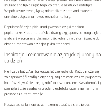
stylizacje to tylko część tego, co oferuje azjatycka estetyka.
Współczesne trendy łączą minimalizm z detalami, tworząc
unikalne połączenia nowoczesności i kultury.
Popularność azjatyckiej urody wzrosła dzięki mediom i
popkulturze. K-pop, koreańskie dramy czy japońskie ikony piękna
stały się wzorcami stylu, inspirując kobiety na całym świecie do
eksperymentowania z azjatyckimi trendami.
Inspiracje i celebrowanie azjatyckiej urody na
co dzień
Nie trzeba być z Azji, by korzystać z jej estetyki. Każdy może się
zainspirować filozofią pielęgnacji, stylem makijażu czy wyborem
kolorów. Najważniejsze, by robić to z szacunkiem i świadomością,
pamiętając, że azjatycka uroda to estetyka oparta na harmonii,
prostocie i autentyczności.
Podążając za tą inspiracją, możemy uczyć się cierpliwości,