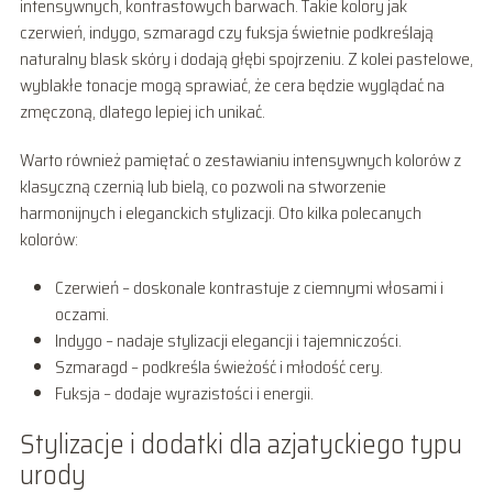
intensywnych, kontrastowych barwach. Takie kolory jak
czerwień, indygo, szmaragd czy fuksja świetnie podkreślają
naturalny blask skóry i dodają głębi spojrzeniu. Z kolei pastelowe,
wyblakłe tonacje mogą sprawiać, że cera będzie wyglądać na
zmęczoną, dlatego lepiej ich unikać.
Warto również pamiętać o zestawianiu intensywnych kolorów z
klasyczną czernią lub bielą, co pozwoli na stworzenie
harmonijnych i eleganckich stylizacji. Oto kilka polecanych
kolorów:
Czerwień – doskonale kontrastuje z ciemnymi włosami i
oczami.
Indygo – nadaje stylizacji elegancji i tajemniczości.
Szmaragd – podkreśla świeżość i młodość cery.
Fuksja – dodaje wyrazistości i energii.
Stylizacje i dodatki dla azjatyckiego typu
urody