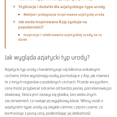
Stylizacje i dodatki dla azjatyckiego typu urody
Makijaż i pielęgnacja inspirowana azjatycką urodą
Jak moda inspirowana Azją zyskuje na
popularności?
Inspiracje i celebrowanie azjatyckiej urody na co
dzień
Jak wygląda azjatycki typ urody?
Azjatycki typ urody charakteryzuje się kilkoma unikalnymi
cechami, które wyróżniają osoby pochodzące z Azji, jak również
te z innych regionów o podobnych cechach. Przede wszystkim,
cera może przybierać odcienie od bardzo jasnej, porcelanowej po
oliwkową. Skóra jest zazwyczaj gładka, bez widocznych
zaczerwienień, co nadaje jej wyjątkowy blask. Włosy osób o
azjatyckim typie urody są zwykle ciemne, często czarne, co
kontrastuje z jasną cerą, podkreślając jej delikatność.