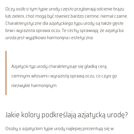
Oczy osób o tym typie urody często przybierają odcienie brązu
lub zieleni, choć mogą być również bardzo ciemne, niemal czarne.
Charakterystyczne dla azjatyckiego typu urody są także gęste
brwi i wyrazista oprawa oczu. Te cechy sprawiają, że azjatycka
uroda jest wyjątkowo harmonijna i estetyczna.
Azjatycki typ urody charakteryzuje się gładką cerą,
ciemnymi włosami i wyrazistą oprawą oczu, co czyni go
niezwykle harmonijnym.
Jakie kolory podkreślają azjatycką urodę?
Osoby o azjatyckim typie urody najlepiej prezentują się w